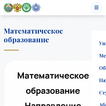
Математическое
образование
Ун
Ме
Об
Математическое
На
образование
Ст
Направление
Аб