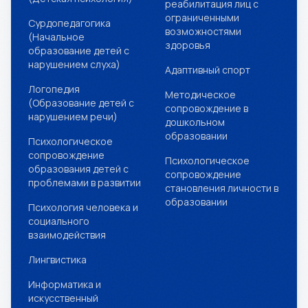
реабилитация лиц с
ограниченными
Сурдопедагогика
возможностями
(Начальное
здоровья
образование детей с
нарушением слуха)
Адаптивный спорт
Логопедия
Методическое
(Образование детей с
сопровождение в
нарушением речи)
дошкольном
образовании
Психологическое
сопровождение
Психологическое
образования детей с
сопровождение
проблемами в развитии
становления личности в
образовании
Психология человека и
социального
взаимодействия
Лингвистика
Информатика и
искусственный