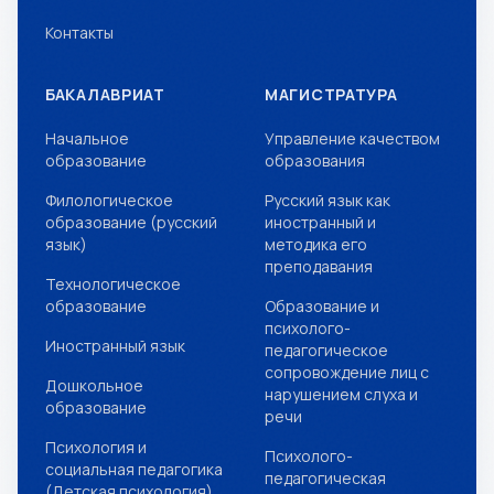
Контакты
БАКАЛАВРИАТ
МАГИСТРАТУРА
Начальное
Управление качеством
образование
образования
Филологическое
Русский язык как
образование (русский
иностранный и
язык)
методика его
преподавания
Технологическое
образование
Образование и
психолого-
Иностранный язык
педагогическое
сопровождение лиц с
Дошкольное
нарушением слуха и
образование
речи
Психология и
Психолого-
социальная педагогика
педагогическая
(Детская психология)